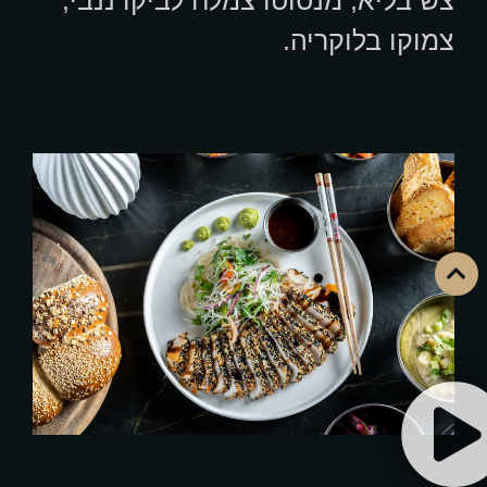
צש בליא, מנסוטו צמלח לביקו ננבי,
צמוקו בלוקריה.