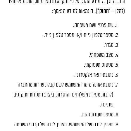
החברה וכן כל מידע המוגן על פי חוק הגנת הפרטיות, התשמ"א-1981
(להלן –
"החוק"
). דוגמאות למידע הנאסף:
שם פרטי ושם משפחה.
מספר טלפון נייח ו/או מספר טלפון נייד.
מגדר.
מצב משפחתי.
סטטוס תעסוקתי.
כתובת דואר אלקטרוני.
כתובת אותה מוסר המשתמש לשם קבלת שירות מהחברה
(לרבות מסירת משלוחים והחזרות, ביצוע התקנות ותיקונים
שונים).
מספר תעודת זהות.
תאריך לידה של המשתמש. תאריך לידה של קרובי משפחה