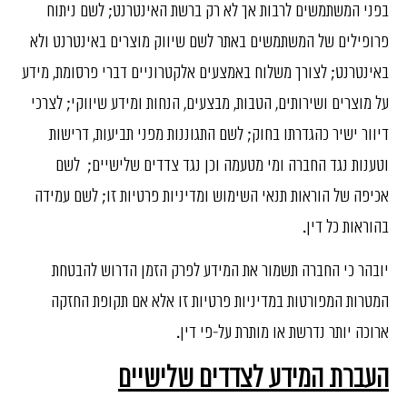
בפני המשתמשים לרבות אך לא רק ברשת האינטרנט; לשם ניתוח
פרופילים של המשתמשים באתר לשם שיווק מוצרים באינטרנט ולא
באינטרנט; לצורך משלוח באמצעים אלקטרוניים דברי פרסומת, מידע
על מוצרים ושירותים, הטבות, מבצעים, הנחות ומידע שיווקי; לצרכי
דיוור ישיר כהגדרתו בחוק; לשם התגוננות מפני תביעות, דרישות
וטענות נגד החברה ומי מטעמה וכן נגד צדדים שלישיים; לשם
אכיפה של הוראות תנאי השימוש ומדיניות פרטיות זו; לשם עמידה
בהוראות כל דין.
יובהר כי החברה תשמור את המידע לפרק הזמן הדרוש להבטחת
המטרות המפורטות במדיניות פרטיות זו אלא אם תקופת החזקה
ארוכה יותר נדרשת או מותרת על-פי דין.
העברת המידע לצדדים שלישיים