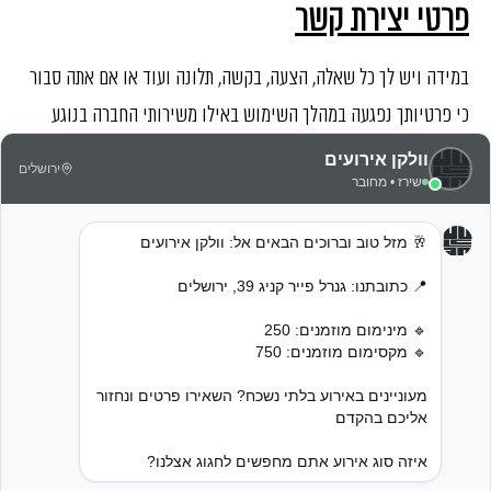
פרטי יצירת קשר
במידה ויש לך כל שאלה, הצעה, בקשה, תלונה ועוד או אם אתה סבור
כי פרטיותך נפגעה במהלך השימוש באילו משירותי החברה בנוגע
למדיניות זו או נוהגי הפרטיות של החברה, אנא פנה אלינו בכל אחת
מהדרכים הבאות, ואנו נשתדל לטפל בפנייתך בהקדם:
טלפון:
077-2315077
אימייל:
info@volcanevents.co.il
כתובת:
גנרל פייר קניג 39, ירושלים