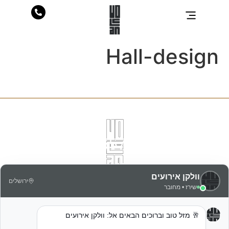
לתוכן
Hall-design
5572*
גנרל פייר קניג 39, ירושלים