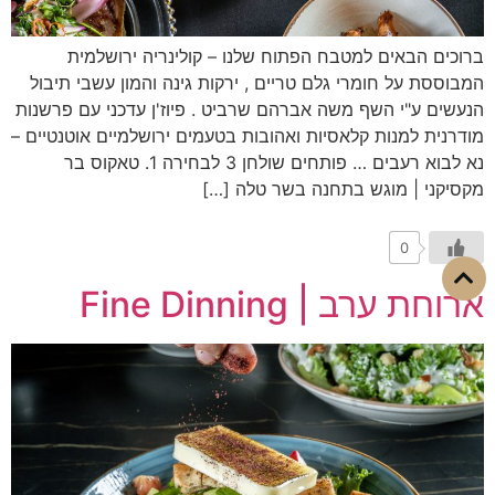
ברוכים הבאים למטבח הפתוח שלנו – קולינריה ירושלמית
המבוססת על חומרי גלם טריים , ירקות גינה והמון עשבי תיבול
הנעשים ע"י השף משה אברהם שרביט . פיוז'ן עדכני עם פרשנות
מודרנית למנות קלאסיות ואהובות בטעמים ירושלמיים אוטנטיים –
נא לבוא רעבים … פותחים שולחן 3 לבחירה 1. טאקוס בר
מקסיקני | מוגש בתחנה בשר טלה […]
0
ארוחת ערב | Fine Dinning