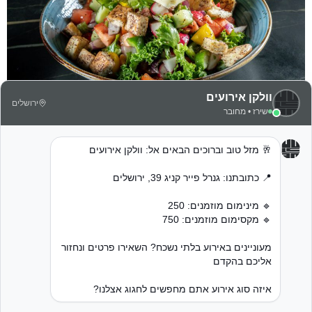
ברוכים הבאים למטבח הפתוח שלנו – קולינריה ירושלמית
המבוססת על חומרי גלם טריים , ירקות גינה והמון עשבי תיבול
הנעשים ע"י השף משה אברהם שרביט . פיוז'ן עדכני עם פרשנות
מודרנית למנות קלאסיות ואהובות בטעמים ירושלמיים אוטנטיים –
נא לבוא רעבים … קבלת פנים – טעמים | ניחוחות | צבעים 5
עמדות לבחירה 1. עוף […]
0