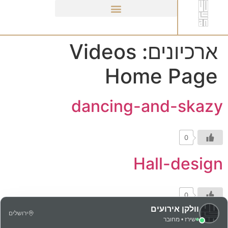
לתוכן
ארכיונים:
Videos
Home Page
dancing-and-skazy
0
Hall-design
0
Preparing-dishes